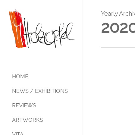
Skip
to
Yearly Archi
main
202
content
HOME
NEWS / EXHIBITIONS
REDUZIERT
REVIEWS
News / Exhib
AUF
UNENDLICHE
REDUZI
ARTWORKS
VIELFALT
–
UNENDL
Acrylic – Mixed Media
VITA