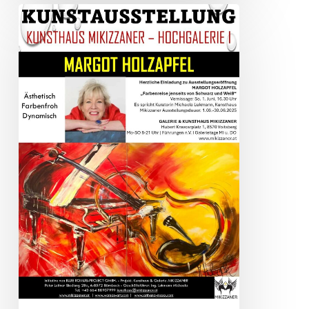
FARBENREISE
JENSEITS
VON
SCHWARZ
UND
WEISS
–
KUNSTHAUS
MIKIZZANER
–
Voitsberg/Graz