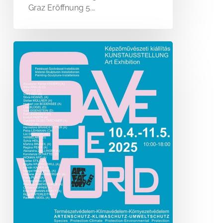
Graz Eröffnung 5.…
SAVE
THE
WORLD
–
Szombathely
Art
Gallery-
KÉPTÁR
SAVARIA
MUSEUM
–
Szombathely
Ungarn