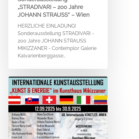
„STRADIVARI – 200 Jahre
JOHANN STRAUSS“ – Wien
HERZLICHE EINLADUNG!
Sonderausstellung STRADIVARI -
200 Jahre JOHANN STRAUSS
MIKIZZANER - Contemplor Galerie
Kalvarienberggasse…
KUNST
&
ENERGIE
–
Kunsthaus
Mikizzaner
–
Voitsberg