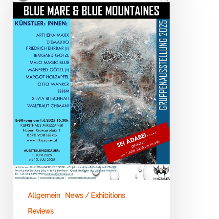
&
BLUE
MOUNTAINS
–
KUNSTHAUS
MIKIZZANER
–
Voitsberg/Graz
Allgemein
News / Exhibitions
Reviews