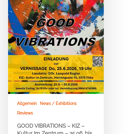
Im
Zentrum
–
25.06.
bis
30.
08
–
YBBS
Allgemein
News / Exhibitions
Reviews
GOOD VIBRATIONS – KIZ –
Kultur Im Zentrum – 25.06. bis