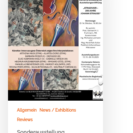
Jahre
JOHANN
STRAUSS“
–
Wien
Allgemein
News / Exhibitions
Reviews
Sonderausstellung