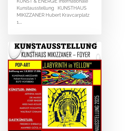
KUNST & ENERGIE Internationale
Kunstausstellung KUNSTHAUS
MIKIZZANER Hubert Kravcarplatz
1,…
LABYRINTH
in
YELLOW
–
Kunsthaus
Mikizzaner
–
Voitsberg