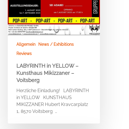
Allgemein
News / Exhibitions
Reviews
LABYRINTH in YELLOW –
Kunsthaus Mikizzaner –
Voitsberg
Herzliche Einladung! LABYRINTH
in YELLOW KUNSTHAUS
MIKIZZANER Hubert Kravcarplatz
1, 8570 Voitsberg …