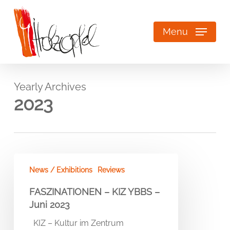
Skip
to
main
Menu
content
Yearly Archives
2023
FASZINATIONEN
News / Exhibitions
Reviews
–
KIZ
FASZINATIONEN – KIZ YBBS –
YBBS
Juni 2023
–
Juni
KIZ – Kultur im Zentrum