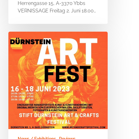
2023
Herrengasse 15, A-3370 Ybbs
VERNISSAGE Freitag 2. Juni 18.00…
ART
FEST
–
STIFT
DÜRNSTEIN
–
Juni
2023