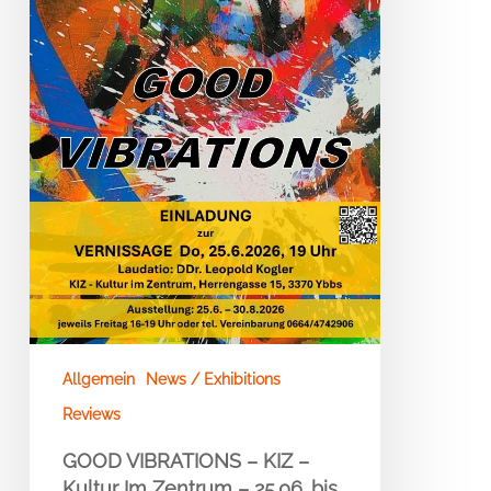
Im
Zentrum
–
25.06.
bis
30.
08
–
YBBS
Allgemein
News / Exhibitions
Reviews
GOOD VIBRATIONS – KIZ –
Kultur Im Zentrum – 25.06. bis