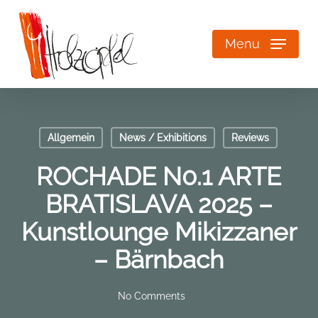
Skip
to
main
Menu
content
Allgemein
News / Exhibitions
Reviews
ROCHADE N0.1 ARTE
BRATISLAVA 2025 –
Kunstlounge Mikizzaner
– Bärnbach
No Comments