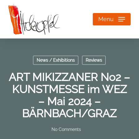
Skip
to
main
Menu
content
News / Exhibitions
Reviews
ART MIKIZZANER No2 –
KUNSTMESSE im WEZ
– Mai 2024 –
BÄRNBACH/GRAZ
No Comments